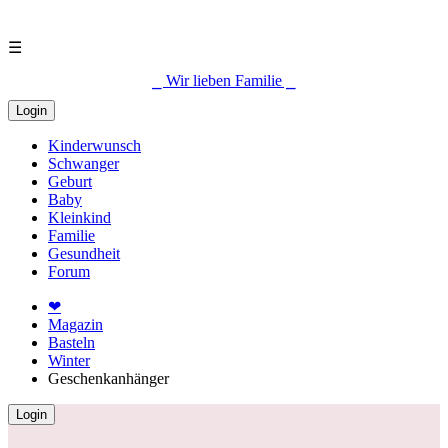
☰
⎯ Wir lieben Familie ⎯
Login
Kinderwunsch
Schwanger
Geburt
Baby
Kleinkind
Familie
Gesundheit
Forum
❤
Magazin
Basteln
Winter
Geschenkanhänger
Login