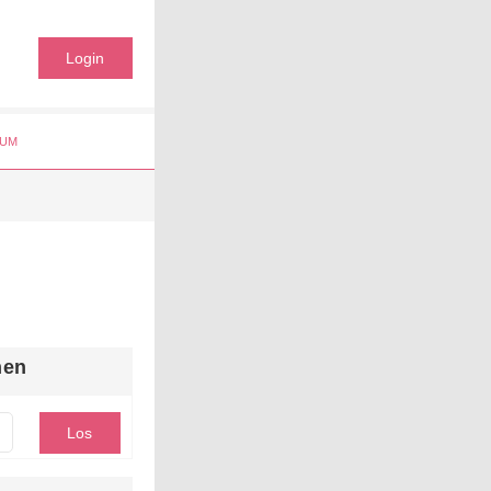
Login
UM
hen