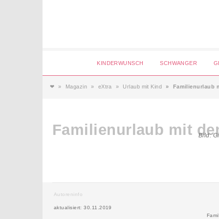
Login
KINDERWUNSCH
SCHWANGER
G
❤
Magazin
eXtra
Urlaub mit Kind
Familienurlaub
Magazin
Familienurlaub mit d
Forum
Bild: G
Service
AGB & Impressum
Autoreninfo
aktualisiert: 30.11.2019
Fami