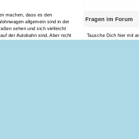
en machen, dass es den
Fragen im Forum
Wohnwagen allgemein sind in der
aßen sehen und sich vielleicht
auf der Autobahn sind. Aber nicht
Tausche Dich hier mit a
n ist ein Wohnmobil oder
zum Thema Familienurl
ve, um darin Urlaub zu machen.
ideen für ein schön
tsam anmuten, kann aber durchaus
familienurlaub
els und Ferienwohnung oder
d zwar in der Anschaffung in der
was habt ihr mit eu
l, wenn man mit ihnen häufiger
kids ind den ferien 
 möglich, sich auch einen
 Auf die Vorteile von Urlaub in
teren einmal genauer ein.
e Tatsache, dass man durchaus
des Stellplatzes gibt es nur