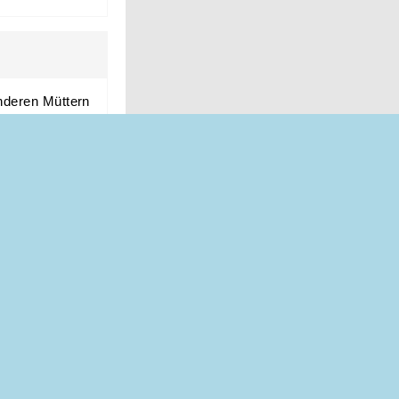
nderen Müttern
aub aus.
en
ren grösseren
geplant