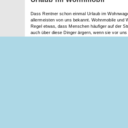
Dass Rentner schon einmal Urlaub im Wohnwag
allermeisten von uns bekannt. Wohnmobile und 
Regel etwas, dass Menschen häufiger auf der Str
auch über diese Dinger ärgern, wenn sie vor uns 
nur für Rentner, sondern auch gerade für Familie
Wohnwagen eine durchaus interessante Alternati
Das mag im ersten Moment vielleicht etwas sel
eine interessante Alternative zu Herbergen, Hot
Ähnlichem sein. Wohnmobile oder Wohnwagen sin
Regel recht teuer, rechnen sich aber sehr schnel
gedenkt Urlaub zu machen. Darüber hinaus ist es
Wohnwagen oder ein Wohnmobil einfach zu mieten.
Wohnmobil oder Wohnwagen gehen wir nun im wei
Flexibel
Ein sehr großer Vorteil eines Wohnmobils ist di
recht flexibel in diesem sein kann. Mit Ausnahme 