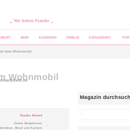
⎯ Wir lieben Familie ⎯
EBURT
BABY
KLEINKIND
FAMILIE
GESUNDHEIT
FOR
 mit dem Wohnmobil
em Wohnmobil
inover/pixelio.de
Magazin durchsuc
Saadia Ahmad
Online Redakteurin
lienleben, Beruf und Karriere