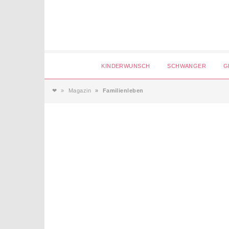
Login
KINDERWUNSCH
SCHWANGER
G
❤
Magazin
Familienleben
Magazin
Forum
Service
AGB & Impressum