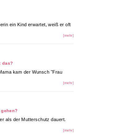
rin ein Kind erwartet, weiß er oft
[mehr]
t das?
 Mama kam der Wunsch "Frau
[mehr]
n gehen?
ger als der Mutterschutz dauert.
[mehr]