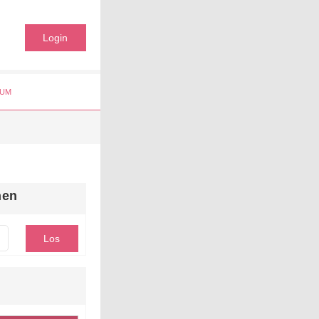
Login
UM
hen