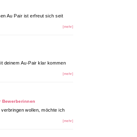
n Au Pair ist erfreut sich seit
[mehr]
it deinem Au-Pair klar kommen
[mehr]
ür Bewerberinnen
r verbringen wollen, möchte ich
[mehr]