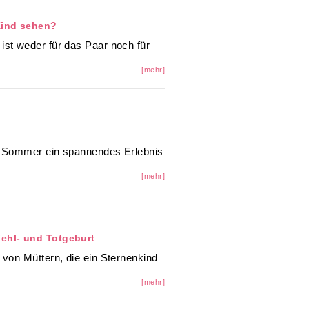
Kind sehen?
ist weder für das Paar noch für
[mehr]
im Sommer ein spannendes Erlebnis
[mehr]
Fehl- und Totgeburt
 von Müttern, die ein Sternenkind
[mehr]