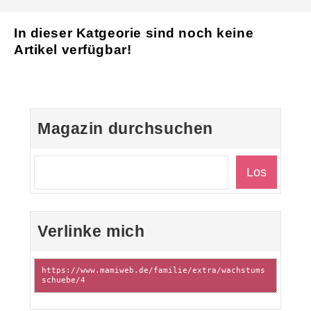
Login
Wachstumsschübe
Seite 4