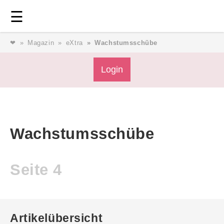
Login
⎯ Wir lieben Familie ⎯
☰
❤
Magazin
eXtra
Wachstumsschübe
Login
Magazin
Forum
Service
AGB & Impressum