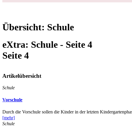
Schwanger
Geburt
Baby
Kleinkind
Familie
Gesundheit
Forum
❤
Magazin
eXtra
Schule
Login
Übersicht: Schule
eXtra: Schule
- Seite 4