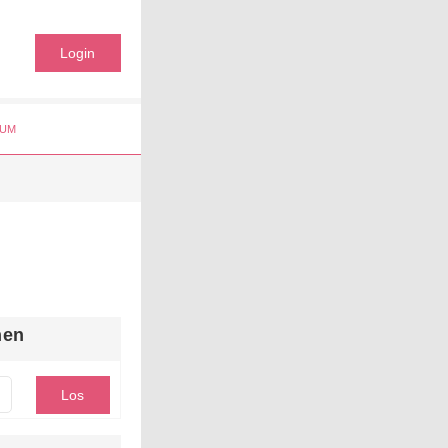
Login
UM
hen