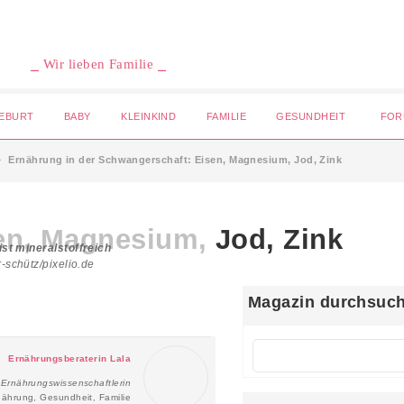
⎯ Wir lieben Familie ⎯
EBURT
BABY
KLEINKIND
FAMILIE
GESUNDHEIT
FOR
Ernährung in der Schwangerschaft: Eisen, Magnesium, Jod, Zink
en, Magnesium, Jod, Zink
ist mineralstoffreich
r-schütz/pixelio.de
Magazin durchsuc
Ernährungsberaterin Lala
Ernährungswissenschaftlerin
nährung, Gesundheit, Familie