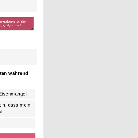
tten während
 Eisenmangel.
sein, dass mein
t.