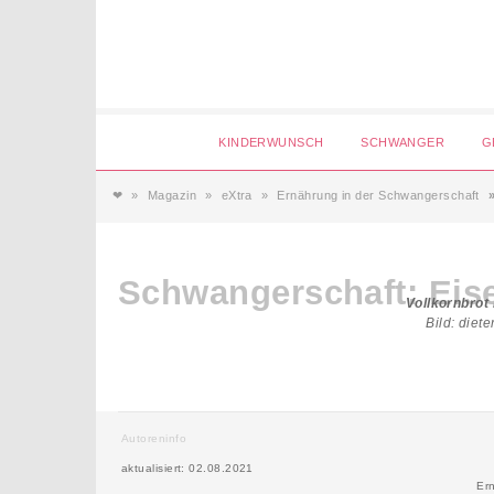
Login
KINDERWUNSCH
SCHWANGER
G
❤
Magazin
eXtra
Ernährung in der Schwangerschaft
Magazin
Schwangerschaft: Eis
Forum
Vollkornbrot 
Bild: diete
Service
AGB & Impressum
Autoreninfo
aktualisiert: 02.08.2021
Er