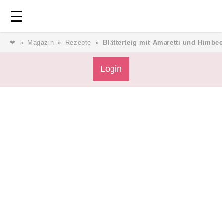
Login
⎯ Wir lieben Familie ⎯
☰
❤
Magazin
Rezepte
Blätterteig mit Amaretti und Himbe
Login
Login
Magazin
Forum
Service
AGB & Impressum