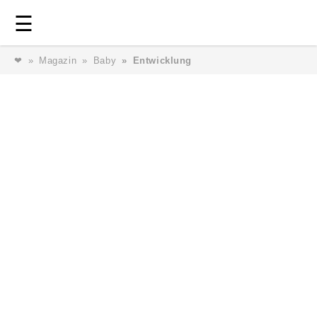
Login
⎯ Wir lieben Familie ⎯
☰
❤
Magazin
Baby
Entwicklung
Login
Magazin
Forum
Service
AGB & Impressum