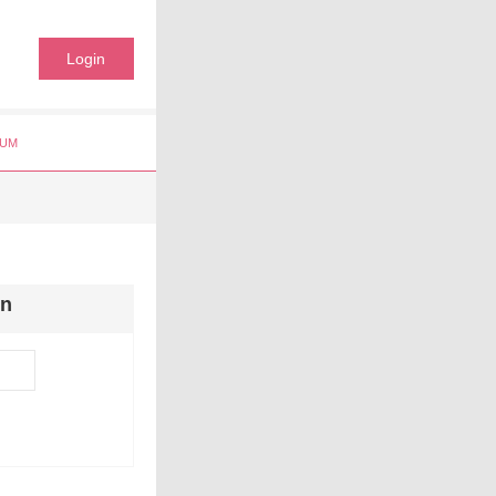
Login
UM
en