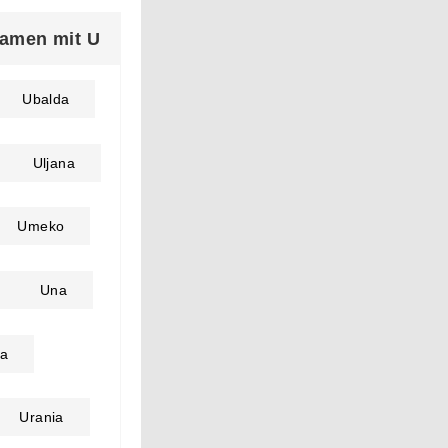
amen mit U
Ubalda
Uljana
Umeko
Una
a
Urania