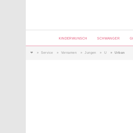
Login
KINDERWUNSCH
SCHWANGER
G
❤
Service
Vornamen
Jungen
U
Urban
Magazin
Forum
Service
AGB & Impressum