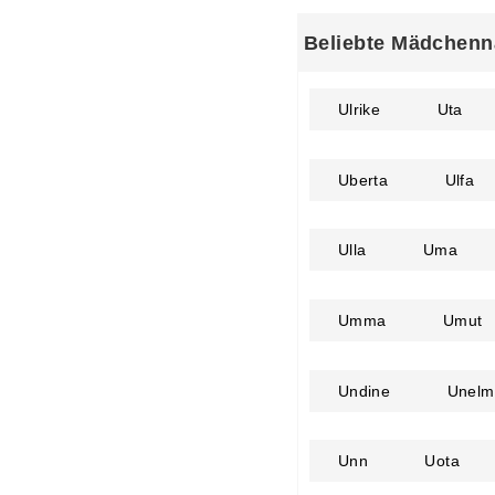
Beliebte Mädchenn
Ulrike
Uta
Uberta
Ulfa
Ulla
Uma
Umma
Umut
Undine
Unelm
Unn
Uota