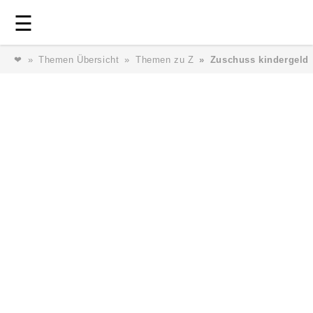
Login
⎯ Wir lieben Familie ⎯
☰
❤
Themen Übersicht
Themen zu Z
Zuschuss kindergeld
Login
Magazin
Forum
Service
AGB & Impressum