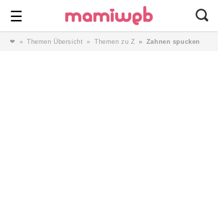
Login
⎯ Wir lieben Familie ⎯
☰
❤
Themen Übersicht
Themen zu Z
Zahnen spucken
Login
Magazin
Forum
Service
AGB & Impressum