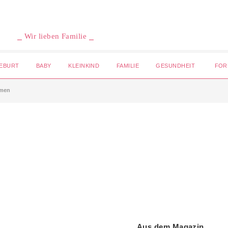
⎯ Wir lieben Familie ⎯
EBURT
BABY
KLEINKIND
FAMILIE
GESUNDHEIT
FOR
men
Aus dem Magazin