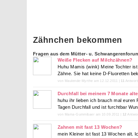
Zähnchen bekommen
Fragen aus dem Mütter- u. Schwangerenforu
Weiße Flecken auf Milchzähnen?
Huhu Mamis (wink) Meine Tochter ist 
Zähne. Sie hat keine D-Fluoretten b
von Maulende-Myrthe am 12.12.2011 |
11
Antwort
Durchfall bei meinem 7 Monate alt
huhu ihr lieben ich brauch mal euren 
Tagen Durchfall und ist furchtbar Wu
von Mama-Gummibaer am 10.09.2011 |
12
Antwor
Zahnen mit fast 13 Wochen?
mein Kleiner ist fast 13 Wochen alt. 