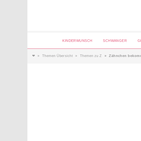
Login
KINDERWUNSCH
SCHWANGER
G
❤
Themen Übersicht
Themen zu Z
Zähnchen bekom
Magazin
Forum
Service
AGB & Impressum