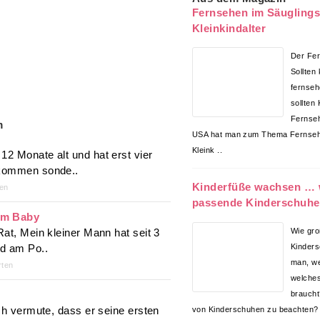
Fernsehen im Säuglings
Kleinkindalter
Der Fer
Sollten
fernseh
sollten
Fernseh
m
USA hat man zum Thema Fernsehe
Kleink ..
12 Monate alt und hat erst vier
ekommen sonde..
Kinderfüße wachsen … 
en
passende Kinderschuhe
em Baby
Rat, Mein kleiner Mann hat seit 3
Wie gro
nd am Po..
Kinders
man, w
ten
welches
braucht
Ich vermute, dass er seine ersten
von Kinderschuhen zu beachten?