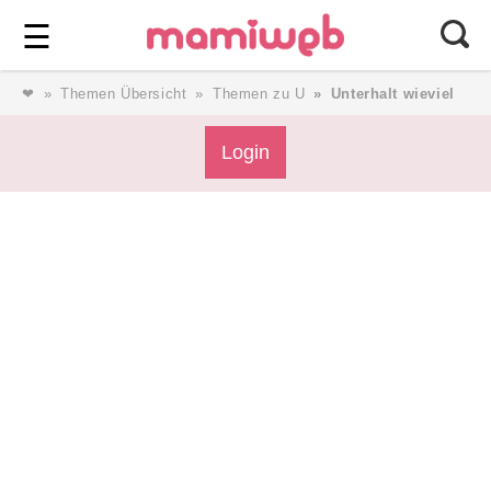
Login
⎯ Wir lieben Familie ⎯
☰
❤
Themen Übersicht
Themen zu U
Unterhalt wieviel
Login
Login
Magazin
Forum
Service
AGB & Impressum