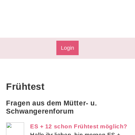
Login
Frühtest
Fragen aus dem Mütter- u.
Schwangerenforum
ES + 12 schon Frühtest möglich?
Hallo ihr lieben, bin morgen ES +