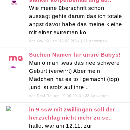
Wie meine überschrift schon
aussagt gehts darum das ich totale
angst davor habe das meine kleine
mit einer extremen kö..
von sevin91 am 12.08.2014 |
21
Antworten
Suchen Namen für unsre Babys!
Man o man ,was das nee schwere
Geburt (verwirrt) Aber mein
Mädchen hat es toll gemacht (top)
,und ist stolz auf ihre ..
von Rosi-Rot am 19.06.2010 |
22
Antworten
in 9 ssw mit zwillingen soll der
herzschlag nicht mehr zu se..
hallo, war am 12.11. zur