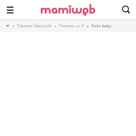
Login
⎯ Wir lieben Familie ⎯
☰
❤
Themen Übersicht
Themen zu F
Foto baby
Login
Magazin
Forum
Service
AGB & Impressum