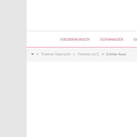
Login
KINDERWUNSCH
SCHWANGER
G
❤
Themen Übersicht
Themen zu C
Creme haut
Magazin
Forum
Service
AGB & Impressum