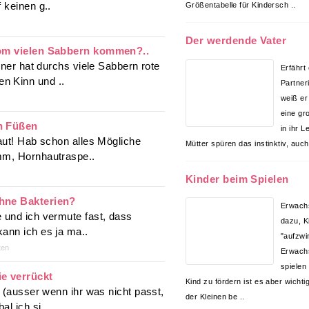
 keinen g..
Größentabelle für Kindersch ..
Der werdende Vater
 vom vielen Sabbern kommen?..
iner hat durchs viele Sabbern rote
Erfährt
n Kinn und ..
Partner
weiß er
eine gr
en Füßen
in ihr L
aut! Hab schon alles Mögliche
Mütter spüren das instinktiv, auch
mm, Hornhautraspe..
Kinder beim Spielen
ohne Bakterien?
Erwachs
 und ich vermute fast, dass
dazu, K
ann ich es ja ma..
"aufzwi
ten
Erwach
spielen
ie verrückt
Kind zu fördern ist es aber wichti
k (ausser wenn ihr was nicht passt,
der Kleinen be ..
al ich si..