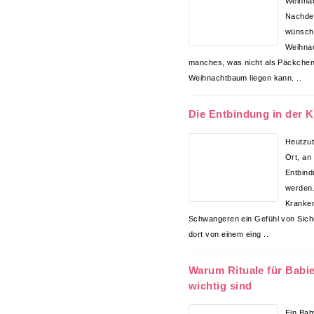
Weihna
Nachden
wünsch
Weihna
manches, was nicht als Päckchen
Weihnachtbaum liegen kann. ..
Die Entbindung in der K
Heutzuta
Ort, an
Entbin
werden.
Kranken
Schwangeren ein Gefühl von Siche
dort von einem eing ..
Warum Rituale für Babi
wichtig sind
Ein Bab