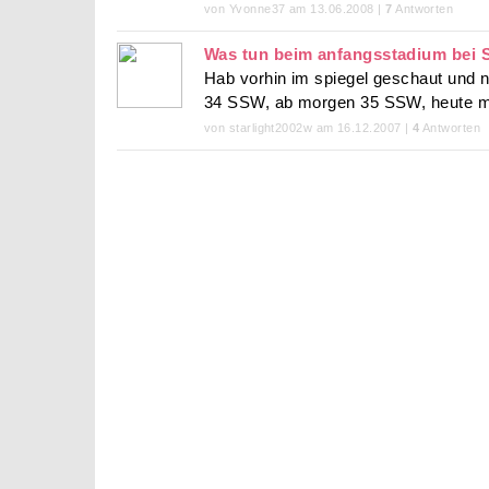
von Yvonne37 am 13.06.2008 |
7
Antworten
Was tun beim anfangsstadium bei 
Hab vorhin im spiegel geschaut und 
34 SSW, ab morgen 35 SSW, heute mo
von starlight2002w am 16.12.2007 |
4
Antworten