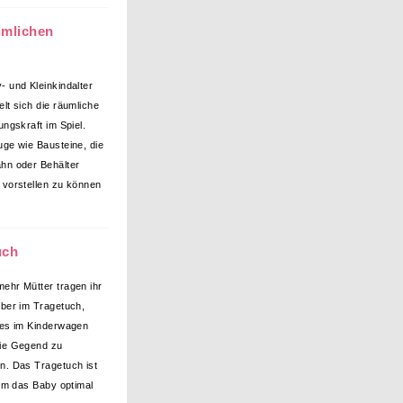
umlichen
- und Kleinkindalter
elt sich die räumliche
ungskraft im Spiel.
uge wie Bausteine, die
hn oder Behälter
 vorstellen zu können
uch
ehr Mütter tragen ihr
eber im Tragetuch,
 es im Kinderwagen
ie Gegend zu
n. Das Tragetuch ist
 um das Baby optimal