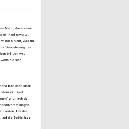
 ein Mann, dass seine
in ein Kind erwartet,
 oft noch nicht, was für
oße Veränderung das
eben bringen wird.
 wenn sie sich ..
ene tendieren stark
indern ein Spiel
ngen" und nach den
senenvorstellungen
 zu wollen. Um das
g, auf die Bedürnisse