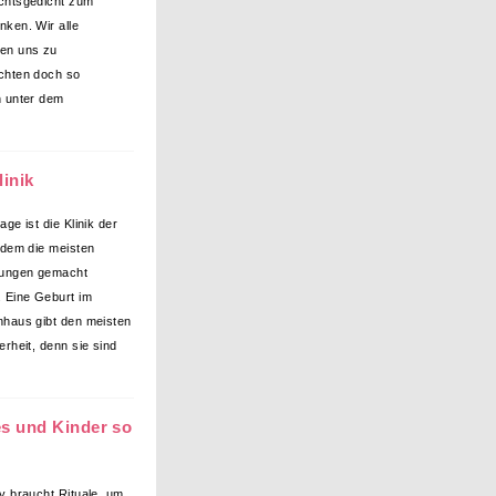
chtsgedicht zum
ken. Wir alle
en uns zu
chten doch so
 unter dem
linik
ge ist die Klinik der
 dem die meisten
dungen gemacht
 Eine Geburt im
haus gibt den meisten
rheit, denn sie sind
es und Kinder so
y braucht Rituale, um