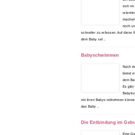
sich im
orienti
machen 
noch u
schneller zu erfassen. Auf diese 
dem Baby sel ..
Babyschwimmen
Nach de
bietet 
dem Ba
Es gibt
Babykur
mit ihren Babys teilnehmen können.
das Baby ..
Die Entbindung im Geb
Eine Ge