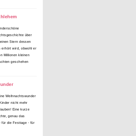
ethlehem
underschöne
htsgeschichte über
leinen Stern dessen
erhört wird, obwohl er
n Millionen kleinen
nachten geschehen
wunder
eine Weihnachtswunder
Kinder nicht mehr
lauben! Eine kurze
hte, genau das
 für die Festtage - für