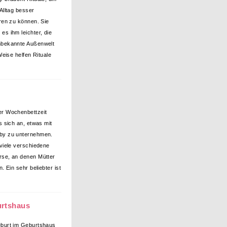
 Alltag besser
eren zu können. Sie
es ihm leichter, die
nbekannte Außenwelt
Weise helfen Rituale
r Wochenbettzeit
es sich an, etwas mit
by zu unternehmen.
 viele verschiedene
se, an denen Mütter
 Ein sehr beliebter ist
urtshaus
burt im Geburtshaus