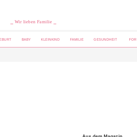
⎯ Wir lieben Familie ⎯
EBURT
BABY
KLEINKIND
FAMILIE
GESUNDHEIT
FOR
Aus dem Magazin