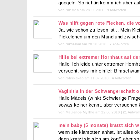
googeln. So richtig komm ich aber auf
von Nilemea am 28.11.2011 |
9
Antworten
Was hilft gegen rote Flecken, die
Ja, wie schon zu lesen ist .. Mein Kle
Pickelchen um den Mund und zwische
von NiksMom am 20.10.2010 |
7
Antworten
Hilfe bei extremer Hornhaut auf d
Hallo! Ich leide unter extremer Hornh
versucht, was mir einfiel: Bimschwa
von roterkakao am 11.07.2010 |
4
Antworten
Vaginitis in der Schwangerschaft 
Hallo Mädels (wink) Schwierige Frage
sowas keiner kennt, aber versuchen k
von Maulende-Myrthe am 22.06.2010 |
21
Antwor
mein baby (5 monate) kratzt sich w
wenn sie klamotten anhat, ist alles o
dann kratzt sie sich am kopf) aber sob