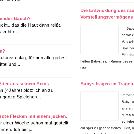
Die Entwicklung des rä
Vorstellungsvermögens
ßender Bauch?
kt.. das die Haut dann reißt..
Im Baby
s echt n..
entwick
Vorstell
Spielze
in?
Eisenba
utausschlag, für nen allergietest
helfen Babys, sich Räume besser
ttel und ..
und ..
iter aus seinem Penis
Babys tragen im Traget
n (4Jahre) plötzlich an zu
Immer m
 ganze Spielchen ..
Baby li
anstatt
durch d
te Flecken mit einem jucken..
schiebe
or einer Woche schon mal gestellt
ein speziell geschnittenes Tuch,
men. Ich bin j..