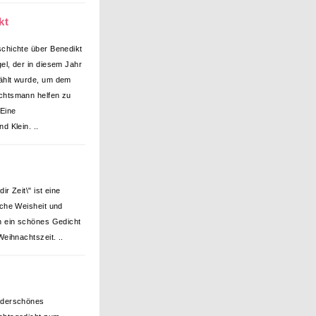
kt
chichte über Benedikt
el, der in diesem Jahr
ählt wurde, um dem
chtsmann helfen zu
 Eine
d Klein. ..
ir Zeit\" ist eine
sche Weisheit und
h ein schönes Gedicht
Weihnachtszeit. ..
nderschönes