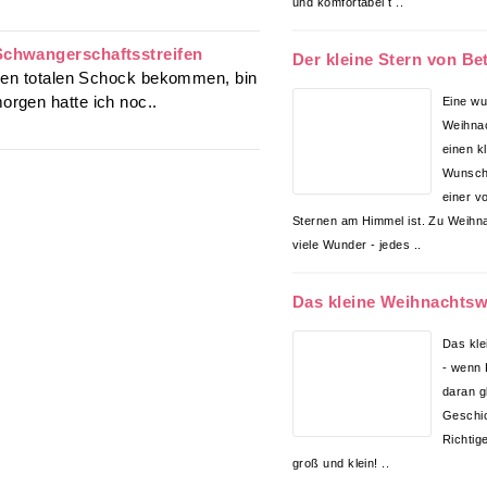
und komfortabel t ..
Schwangerschaftsstreifen
Der kleine Stern von B
nen totalen Schock bekommen, bin
rgen hatte ich noc..
Eine w
Weihnac
einen k
Wunsch 
einer vo
Sternen am Himmel ist. Zu Weih
viele Wunder - jedes ..
Das kleine Weihnachts
Das kl
- wenn 
daran g
Geschic
Richtige
groß und klein! ..