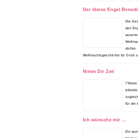
Der kleine Engel Benedi
Die Ges
den Eng
auserw
Weihna
dürfen.
Weihnachtsgeschichte für Groß un
Nimm Dir Zeit
\"Nimm d
isländi
zugleic
für die 
Ich wünsche mir ...
Ein wu