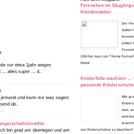
Fernsehen im Säuglings
Kleinkindalter
Der Fer
Sollten
fernseh
sollten
Fernseh
m
USA hat man zum Thema Fernsehe
Kleink ..
urde vor etwa 1jahr wegen
. alles super ... d..
Kinderfüße wachsen … 
passende Kinderschuhe
d
s jemand und kann mir was sagen:
Wie gro
Abend üb..
Kinders
man, w
ten
welches
ngerschaftsstreifen
braucht
 Ich bin grad am überlegen und am
von Kinderschuhen zu beachten?