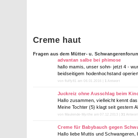
Creme haut
Fragen aus dem Mütter- u. Schwangerenforu
advantan salbe bei phimose
hallo mamis, unser sohn- jetzt 4 - w
beidseitigem hodenhochstand operiert ..
von fluffy81 am 06.01.2016 |
1
Antwort
Juckreiz ohne Ausschlag beim Kin
Hallo zusammen, vielleicht kennt da
Meine Tochter (5) klagt seit gestern 
von Maulende-Myrthe am 07.12.2013 |
31
Antwor
Creme für Babybauch gegen Schwa
Hallo liebe Muttis und Schwangeren,