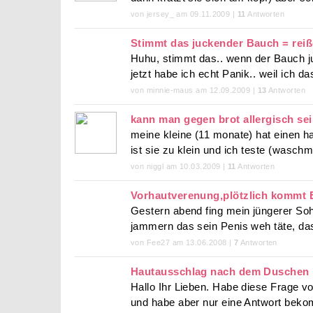
von jersey_ am 09.11.2009 |
11
Antworten
Stimmt das juckender Bauch = rei
Huhu, stimmt das.. wenn der Bauch juc
jetzt habe ich echt Panik.. weil ich da
von minnie-maus am 12.09.2009 |
13
Antworten
kann man gegen brot allergisch se
meine kleine (11 monate) hat einen ha
ist sie zu klein und ich teste (waschmi
von niggl am 10.03.2009 |
11
Antworten
Vorhautverenung,plötzlich kommt E
Gestern abend fing mein jüngerer Soh
jammern das sein Penis weh täte, das
von Fee27 am 13.06.2008 |
7
Antworten
Hautausschlag nach dem Duschen ro
Hallo Ihr Lieben. Habe diese Frage v
und habe aber nur eine Antwort bekom