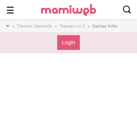
Login
⎯ Wir lieben Familie ⎯
☰
❤
Themen Übersicht
Themen zu C
Caritas hilfe
Login
Login
Magazin
Forum
Service
AGB & Impressum