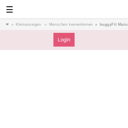
Login
⎯ Wir lieben Familie ⎯
☰
❤
Kleinanzeigen
Menschen kennenlernen
buggyFit Main
Login
Login
Magazin
Forum
Service
AGB & Impressum