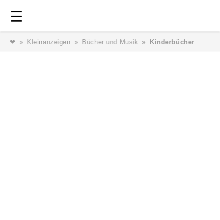
Login
⎯ Wir lieben Familie ⎯
☰
❤
Kleinanzeigen
Bücher und Musik
Kinderbücher
Login
Magazin
Forum
Service
AGB & Impressum