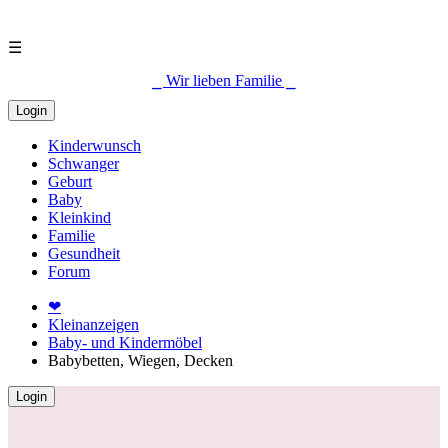
☰
⎯ Wir lieben Familie ⎯
Login
Kinderwunsch
Schwanger
Geburt
Baby
Kleinkind
Familie
Gesundheit
Forum
❤
Kleinanzeigen
Baby- und Kindermöbel
Babybetten, Wiegen, Decken
Login