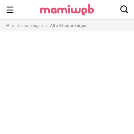
Login
⎯ Wir lieben Familie ⎯
☰
❤
Kleinanzeigen
Alle Kleinanzeigen
Login
Magazin
Forum
Service
AGB & Impressum