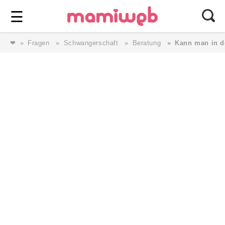
Login
⎯ Wir lieben Familie ⎯
☰
❤
Fragen
Schwangerschaft
Beratung
Kann man in 
Login
Magazin
Forum
Service
AGB & Impressum