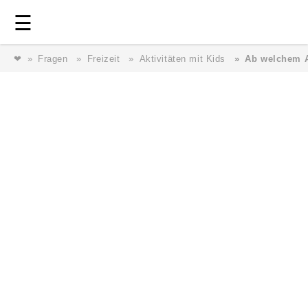
Login
⎯ Wir lieben Familie ⎯
☰
❤
Fragen
Freizeit
Aktivitäten mit Kids
Ab welchem A
Login
Magazin
Forum
Service
AGB & Impressum