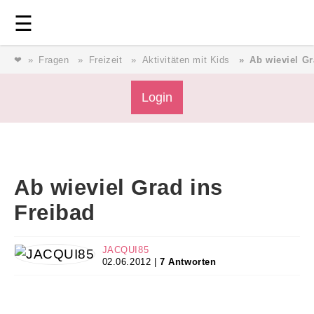
Login
⎯ Wir lieben Familie ⎯
☰
❤
Fragen
Freizeit
Aktivitäten mit Kids
Ab wieviel Gr
Login
Login
Magazin
Ab wieviel Grad ins
Forum
Freibad
Service
JACQUI85
02.06.2012 |
7 Antworten
AGB & Impressum