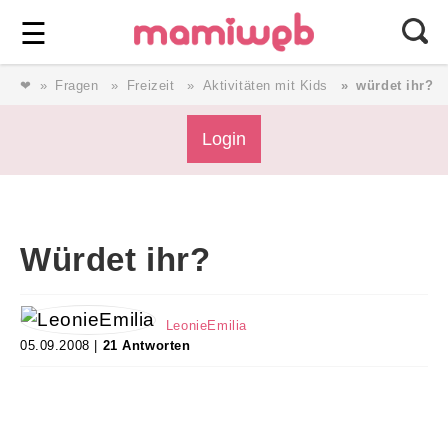
Login
⎯ Wir lieben Familie ⎯
☰
❤
Fragen
Freizeit
Aktivitäten mit Kids
würdet ihr?
Login
Login
Magazin
Würdet ihr?
Forum
LeonieEmilia
Service
05.09.2008 |
21 Antworten
AGB & Impressum