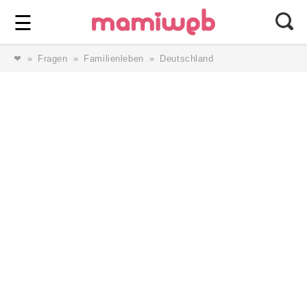
Login
⎯ Wir lieben Familie ⎯
☰
❤
Fragen
Familienleben
Deutschland
Login
Magazin
Forum
Service
AGB & Impressum