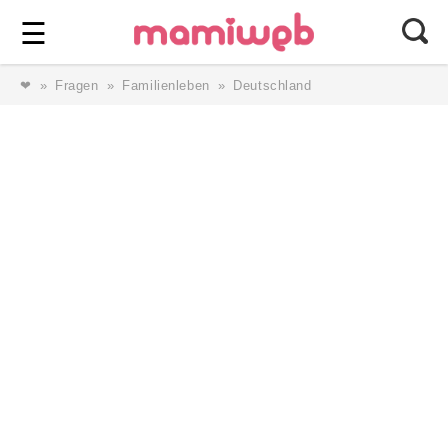
Login
⎯ Wir lieben Familie ⎯
☰
❤
Fragen
Familienleben
Deutschland
Login
Magazin
Forum
Service
AGB & Impressum