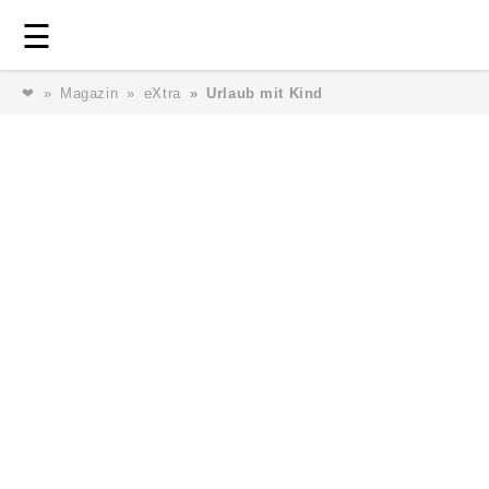
Login
⎯ Wir lieben Familie ⎯
☰
❤
Magazin
eXtra
Urlaub mit Kind
Login
Magazin
Forum
Service
AGB & Impressum